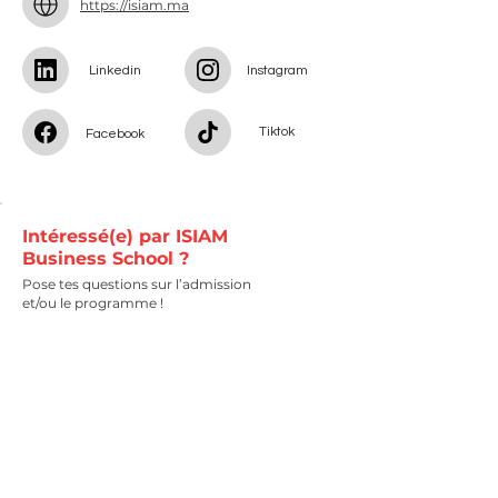
https://isiam.ma
Linkedin
Instagram
Tiktok
Facebook
Intéressé(e) par ISIAM
Business School ?
Pose tes questions sur l’admission
et/ou le programme !
Nom
Prénom
Email
Téléphone