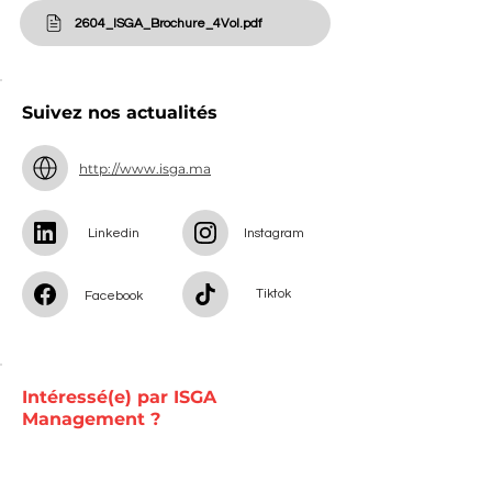
2604_ISGA_Brochure_4Vol.pdf
Suivez nos actualités
http://www.isga.ma
Linkedin
Instagram
Tiktok
Facebook
Intéressé(e) par ISGA
Management ?
Pose tes questions sur l’admission
et/ou le programme !
Nom
Prénom