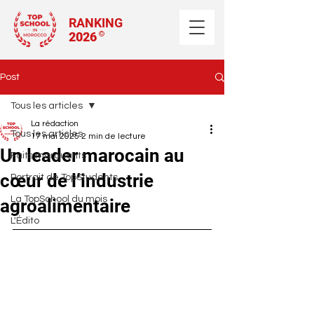
RANKING
2026
©
Post
Tous les articles
La rédaction
Tous les articles
17 mai 2025
2 min de lecture
Un leader marocain au
Faits marquants
cœur de l’industrie
Portrait de TopStudents
La TopSchool du mois
agroalimentaire
L'Édito