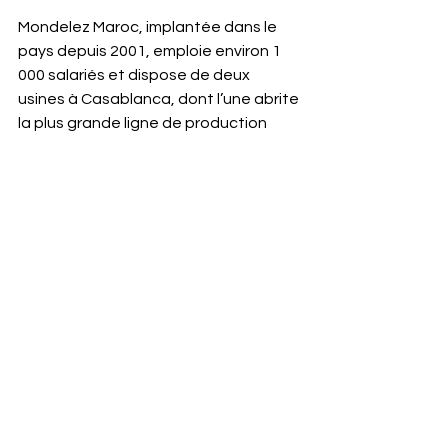
Mondelez Maroc, implantée dans le 
pays depuis 2001, emploie environ 1 
000 salariés et dispose de deux 
usines à Casablanca, dont l’une abrite 
la plus grande ligne de production 
d’Oreo en Afrique. La filiale produit 
des marques emblématiques telles 
qu’Oreo, Bimo, Milka, Trident, Clorets 
et Halls, renforçant ainsi sa position 
sur le marché marocain.
Le chiffre 
d'affaires avoisine 1 milliard de 
dirhams.
Leader pragmatique et engagé, 
Othmane Nadifi incarne une 
génération de décideurs capables de 
faire le lien entre excellence 
internationale et ancrage local, tout 