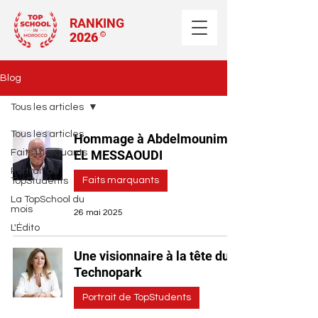
RANKING
2026
©
Blog
Tous les articles
Tous les articles
Hommage à Abdelmounim
Faits marquants
EL MESSAOUDI
Portrait de
Faits marquants
TopStudents
La TopSchool du
mois
26 mai 2025
L'Édito
Une visionnaire à la tête du
Technopark
Portrait de TopStudents