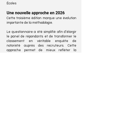
Écoles
Une nouvelle approche en 2026
Cette troisième édition marque une évolution
importante de la méthodologie.
Le questionnaire a été simplifié afin d’élargir
le panel de répondants et de transformer le
classement en véritable enquête de
notoriété auprès des recruteurs. Cette
approche permet de mieux refléter la
perception globale du marché et les
dynamiques de réputation des
établissements.
Un classement par tiers
Plutôt qu’un classement strict de type “Top 1,
Top 2, Top 3”, TOP School in Morocco adopte un
système par niveaux de distinction :
Top Tier 1
Top Tier 2
Top Tier 3